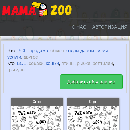
О НАС
АВТОРИЗАЦИЯ
Что:
ВСЕ
,
продажа
,
обмен
,
отдам даром
,
вязки
,
услуги
,
другое
Кто:
ВСЕ
,
собаки
,
кошки
,
птицы
,
рыбки
,
рептилии
,
грызуны
Добавить объявление
0грн
0грн