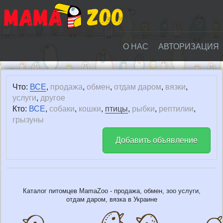
О НАС
АВТОРИЗАЦИЯ
Что:
ВСЕ
,
продажа
,
обмен
,
отдам даром
,
вязки
,
услуги
,
другое
Кто:
ВСЕ
,
собаки
,
кошки
,
птицы
,
рыбки
,
рептилии
,
грызуны
Добавить объявление
Каталог питомцев MamaZoo - продажа, обмен, зоо услуги,
отдам даром, вязка в Украине