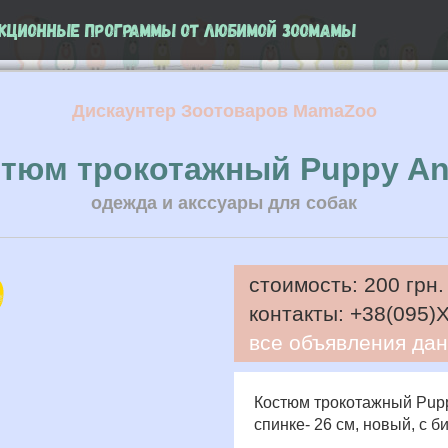
кционные программы от любимой ЗооМамы
Дискаунтер Зоотоваров MamaZoo
тюм трокотажный Puppy An
одежда и акссуары для собак
стоимость:
200 грн.
контакты:
+38(095)
все объявления дан
Костюм трокотажный Pupp
спинке- 26 см, новый, с б