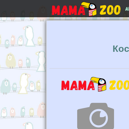
А
Кос