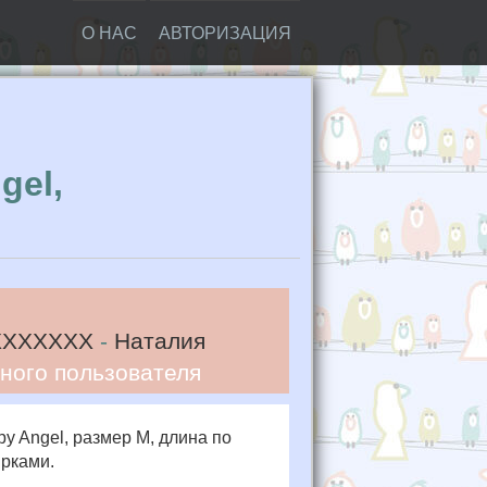
О НАС
АВТОРИЗАЦИЯ
gel,
XXXXXXX
-
Наталия
ного пользователя
y Angel, размер M, длина по
ирками.