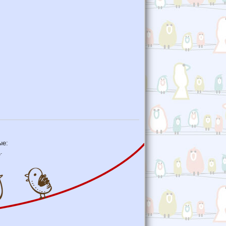
ые:
.