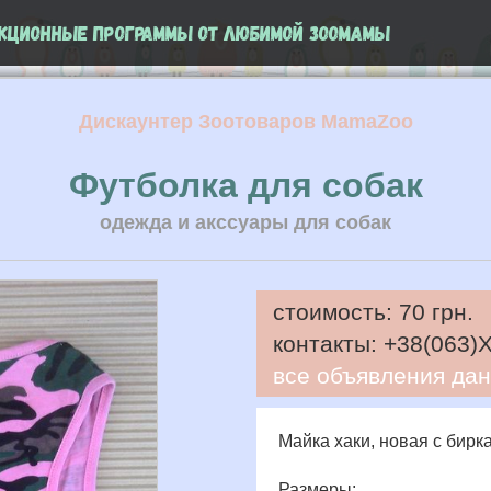
кционные программы от любимой ЗооМамы
Дискаунтер Зоотоваров MamaZoo
Футболка для собак
одежда и акссуары для собак
стоимость:
70 грн.
контакты:
+38(063)
все объявления дан
Майка хаки, новая с бирк
Размеры: